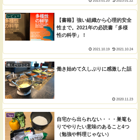
2023.01.20
2023.01.22
レビュー
【書籍】強い組織から心理的安全
性まで。2021年の必読書「多様
性の科学」！
2021.10.19
2021.10.24
働くということ
働き始めて久しぶりに感激した話
2020.11.23
Tips
自宅から出られない・・・巣篭も
りでやりたい意味のあること4つ
（勉強や料理じゃない）