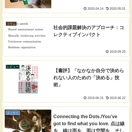
2020.04.14
2020.05.01
コラム
社会的課題解決のアプローチ：コ
レクティブインパクト
2019.09.25
レビュー
【書評】「なかなか自分で決めら
れない人のための「決める」技
術」
2019.06.15
2019.06.22
エッセイ
Connecting the Dots./You’ve
got to find what you love. 点は線
を、線は面を、面は空間を、そし