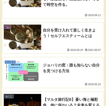
て時空を作る。
2019.06.11
Tips
自分を受け入れて楽しく生きよ
う！セルフエスティームとは
2019.05.24
2021.06.07
エッセイ
ジョハリの窓：誰も知らない自分
を見つける方法
2019.05.22
旅行記
【マルタ旅行記6】蒼い海と極彩
色。他に何かいる？未来を変える