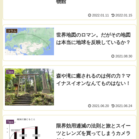
物館
2022.01.11
2022.01.15
コラム
世界地図のロマン。だがその地図
は本当に地球を反映しているか？
2021.08.30
Tips
森や滝に癒されるのは何の力？マ
イナスイオンなんてものはない！
2021.06.20
2021.06.24
Tips
限界効用逓減の法則と旅とスイー
ツとレンズを買ってしまうカメラ