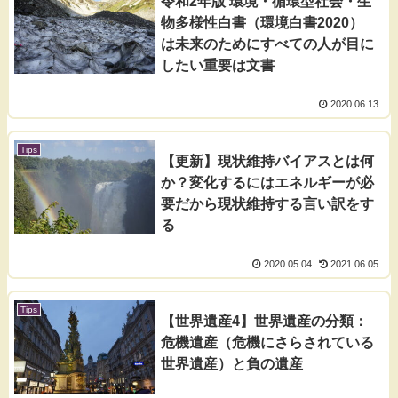
令和2年版 環境・循環型社会・生
物多様性白書（環境白書2020）
は未来のためにすべての人が目に
したい重要は文書
2020.06.13
Tips
【更新】現状維持バイアスとは何
か？変化するにはエネルギーが必
要だから現状維持する言い訳をす
る
2020.05.04
2021.06.05
Tips
【世界遺産4】世界遺産の分類：
危機遺産（危機にさらされている
世界遺産）と負の遺産