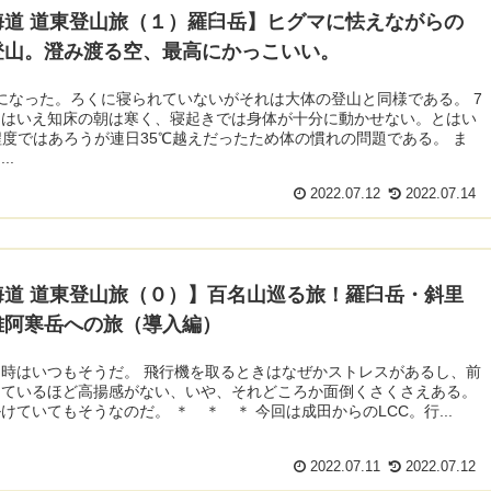
海道 道東登山旅（１）羅臼岳】ヒグマに怯えながらの
登山。澄み渡る空、最高にかっこいい。
になった。ろくに寝られていないがそれは大体の登山と同様である。 7
とはいえ知床の朝は寒く、寝起きでは身体が十分に動かせない。とはい
程度ではあろうが連日35℃越えだったため体の慣れの問題である。 ま
..
2022.07.12
2022.07.14
海道 道東登山旅（０）】百名山巡る旅！羅臼岳・斜里
雌阿寒岳への旅（導入編）
時はいつもそうだ。 飛行機を取るときはなぜかストレスがあるし、前
っているほど高揚感がない、いや、それどころか面倒くさくさえある。
けていてもそうなのだ。 ＊ ＊ ＊ 今回は成田からのLCC。行...
2022.07.11
2022.07.12