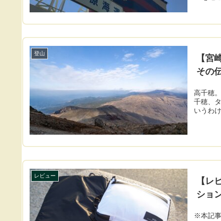
登山
【宮
その
高千穂。
千穂、タ
いうわけ
レビュー
【レ
ション
※本記事