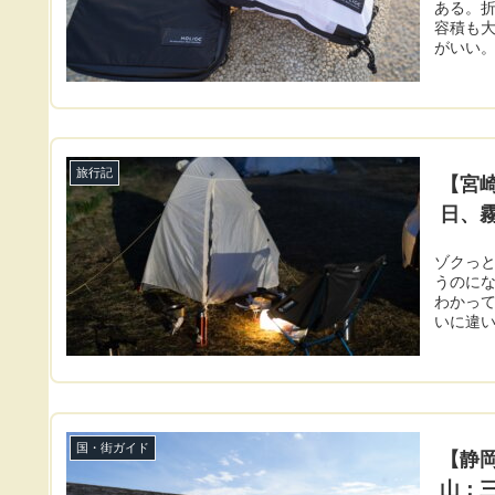
ある。
容積も大
がいい。い
旅行記
【宮
日、霧
ゾクっと
うのにな
わかって
いに違い
国・街ガイド
【静
山：