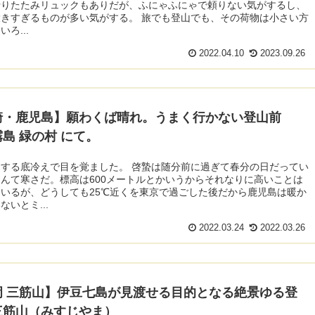
折りたたみリュックもありだが、ふにゃふにゃで頼りない気がするし、
きすぎるものが多い気がする。 旅でも登山でも、その荷物は小さい方
ろ...
2022.04.10
2023.09.26
崎・鹿児島】願わくば晴れ。うまく行かない登山前
島 緑の村 にて。
する底冷えで目を覚ました。 啓蟄は随分前に過ぎて春分の日だってい
んて寒さだ。標高は600メートルとかいうからそれなりに高いことは
いるが、どうしても25℃近くを東京で過ごした後だから鹿児島は暖か
ないとミ...
2022.03.24
2022.03.26
岡 三筋山】伊豆七島が見渡せる目的となる絶景ゆる登
三筋山（みすじやま）