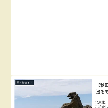
国・街ガイド
【秋
巡る
北東北。
ご紹介し