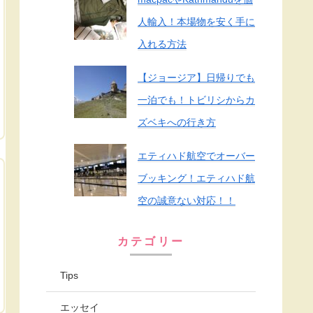
人輸入！本場物を安く手に
入れる方法
【ジョージア】日帰りでも
一泊でも！トビリシからカ
ズベキへの行き方
エティハド航空でオーバー
ブッキング！エティハド航
空の誠意ない対応！！
カテゴリー
Tips
エッセイ