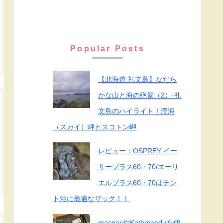
Popular Posts
【北海道 礼文島】なだら
かな山と海の絶景（2）-礼
文島のハイライト！澄海
（スカイ）岬とスコトン岬
レビュー：OSPREY イー
サープラス60・70/エーリ
エルプラス60・70はテン
ト泊に最適なザック！！
macpacやKathmanduを個