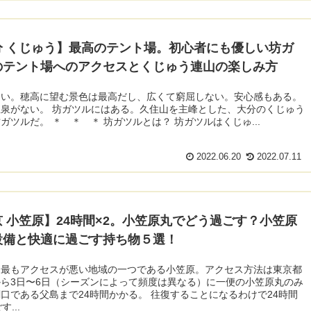
分 くじゅう】最高のテント場。初心者にも優しい坊ガ
のテント場へのアクセスとくじゅう連山の楽しみ方
良い。穂高に望む景色は最高だし、広くて窮屈しない。安心感もある。
泉がない。 坊ガツルにはある。久住山を主峰とした、大分のくじゅう
ガツルだ。 ＊ ＊ ＊ 坊ガツルとは？ 坊ガツルはくじゅ...
2022.06.20
2022.07.11
 小笠原】24時間×2。小笠原丸でどう過ごす？小笠原
設備と快適に過ごす持ち物５選！
ら最もアクセスが悪い地域の一つである小笠原。アクセス方法は東京都
ら3日〜6日（シーズンによって頻度は異なる）に一便の小笠原丸のみ
口である父島まで24時間かかる。 往復することになるわけで24時間
す...