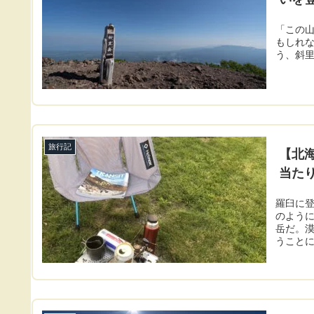
「この山
もしれな
う、斜里
旅行記
【北海
当た
羅臼に登
のように
岳だ。
うことに