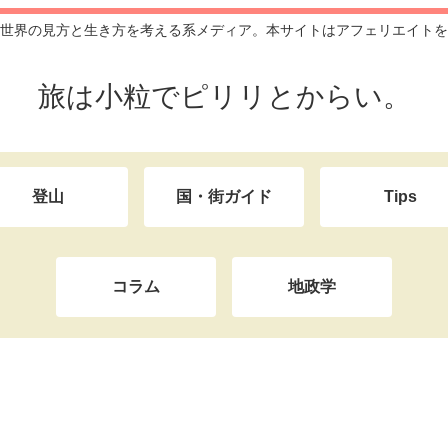
世界の見方と生き方を考える系メディア。本サイトはアフェリエイトを
旅は小粒でピリリとからい。
登山
国・街ガイド
Tips
コラム
地政学