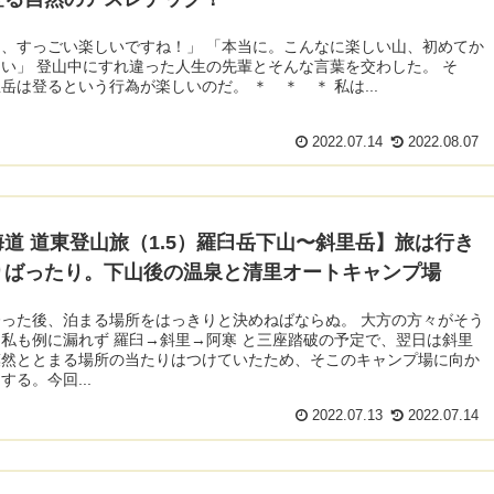
、すっごい楽しいですね！」 「本当に。こんなに楽しい山、初めてか
い」 登山中にすれ違った人生の先輩とそんな言葉を交わした。 そ
岳は登るという行為が楽しいのだ。 ＊ ＊ ＊ 私は...
2022.07.14
2022.08.07
道 道東登山旅（1.5）羅臼岳下山〜斜里岳】旅は行き
りばったり。下山後の温泉と清里オートキャンプ場
った後、泊まる場所をはっきりと決めねばならぬ。 大方の方々がそう
私も例に漏れず 羅臼→斜里→阿寒 と三座踏破の予定で、翌日は斜里
漠然ととまる場所の当たりはつけていたため、そこのキャンプ場に向か
する。今回...
2022.07.13
2022.07.14