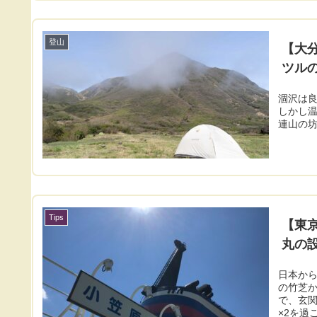
登山
【大
ツル
涸沢は
しかし温
連山の坊
Tips
【東京
丸の
日本か
の竹芝か
で、玄関
×2を過ご