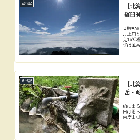
旅行記
【北
羅臼
３時AM
月上旬
え15℃
ずは風呂.
旅行記
【北
岳・
旅に出る
日は思
何度出掛