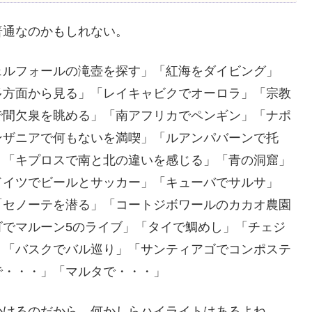
普通なのかもしれない。
ェルフォールの滝壺を探す」「紅海をダイビング」
多方面から見る」「レイキャビクでオーロラ」「宗教
で間欠泉を眺める」「南アフリカでペンギン」「ナポ
ンザニアで何もないを満喫」「ルアンパバーンで托
」「キプロスで南と北の違いを感じる」「青の洞窟」
ドイツでビールとサッカー」「キューバでサルサ」
「セノーテを潜る」「コートジボワールのカカオ農園
ゴでマルーン5のライブ」「タイで鯛めし」「チェジ
」「バスクでバル巡り」「サンティアゴでコンポステ
で・・・」「マルタで・・・」
かけるのだから、何かしらハイライトはあるよね。