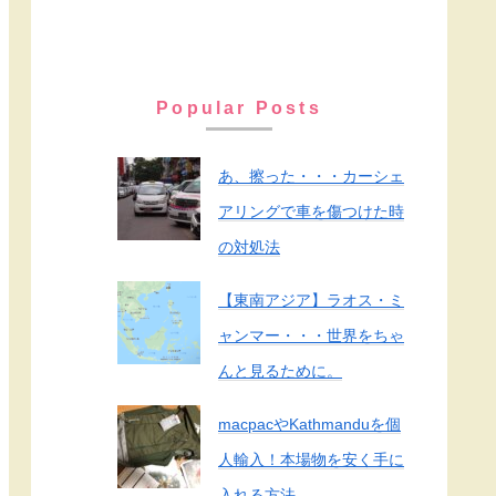
Popular Posts
あ、擦った・・・カーシェ
アリングで車を傷つけた時
の対処法
【東南アジア】ラオス・ミ
ャンマー・・・世界をちゃ
んと見るために。
macpacやKathmanduを個
人輸入！本場物を安く手に
入れる方法