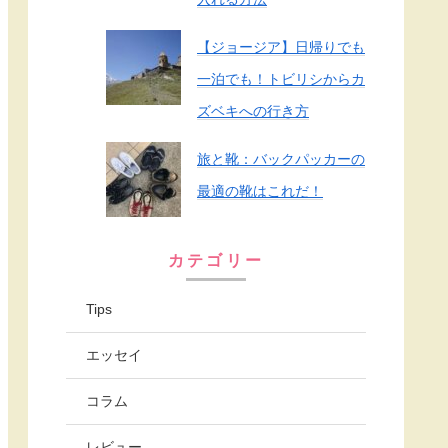
【ジョージア】日帰りでも
一泊でも！トビリシからカ
ズベキへの行き方
旅と靴：バックパッカーの
最適の靴はこれだ！
カテゴリー
Tips
エッセイ
コラム
レビュー