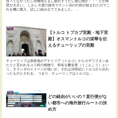
持ってなかったし荷物増えるし疲れそうだし寝心地が・・・とか障
壁が大きい。 しかし今度の旅先でテント泊の行程が組まれたのでこ
れを機に購入、試しに組み立ててみました。 ...
Tips
【トルコ トプカプ宮殿・地下宮
殿】オスマントルコの栄華を伝
えるチューリップの宮殿
チューリップは原産地がアナトリア（トルコ）からカザフスタンあ
たりと言われるユリ科の植物で、和名を鬱金香（うこんこう）とい
う。オランダのイメージが強いが、それは16世紀にトルコから伝わ
ったものとされる。 つまり、チューリップはトルコな...
Tips
どの経由がいいの？直行便がな
い都市への海外旅行ルートの決
め方