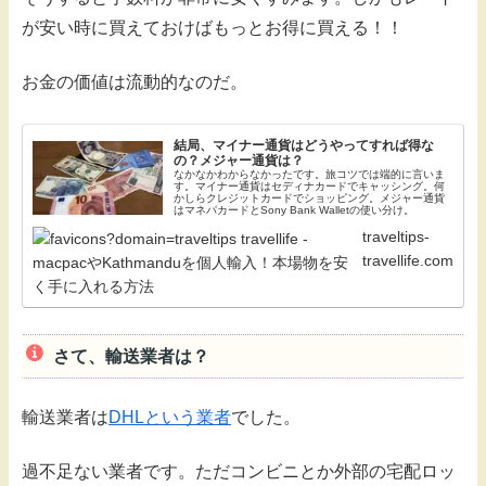
が安い時に買えておけばもっとお得に買える！！
お金の価値は流動的なのだ。
結局、マイナー通貨はどうやってすれば得な
の？メジャー通貨は？
なかなかわからなかったです。旅コツでは端的に言いま
す。マイナー通貨はセディナカードでキャッシング。何
かしらクレジットカードでショッピング。メジャー通貨
はマネパカードとSony Bank Walletの使い分け。
traveltips-
travellife.com
さて、輸送業者は？
輸送業者は
DHLという業者
でした。
過不足ない業者です。ただコンビニとか外部の宅配ロッ