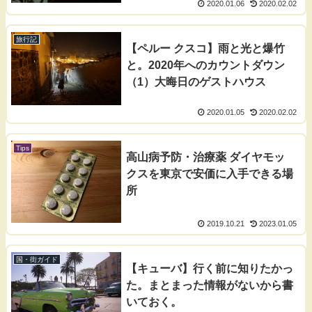
2020.01.06
2020.02.02
旅行記
【ペルー クスコ】雨と光と爆竹
と。2020年へのカウントダウン
（1）大晦日のゲストハウス
2020.01.05
2020.02.02
Tips
高山病予防・治療薬 ダイヤモッ
クスを東京で安価に入手できる場
所
2019.10.21
2023.01.05
国・街ガイド
【キューバ】行く前に知りたかっ
た。まとまった情報がないから書
いておく。