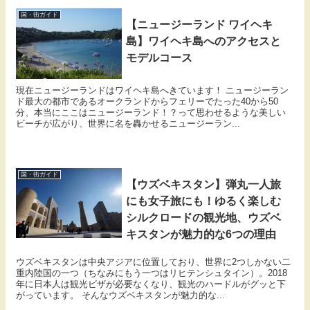
国・街ガイド
【ニュージーランド ワイヘキ
島】ワイヘキ島へのアクセスと
モデルコース
現在ニュージーランドはワイヘキ島へきています！ ニュージーラン
ド最大の都市であるオークランドからフェリーでたった40から50
分、本当にここはニュージーランド！？って思わせるような美しい
ビーチが広がり、世界に名を轟かせるニュージーラン...
国・街ガイド
【ウズベキスタン】弾丸一人旅
にも女子旅にも！ゆるく楽しむ
シルクロードの観光地、ウズベ
キスタンが魅力的な6つの理由
ウズベキスタンは中央アジアに位置しており、世界に2つしかない二
重内陸国の一つ（ちなみにもう一つはリヒテンシュタイン）。2018
年に日本人は観光ビザが必要なくなり、観光のハードルがグッと下
がっています。 そんなウズベキスタンが魅力的な...