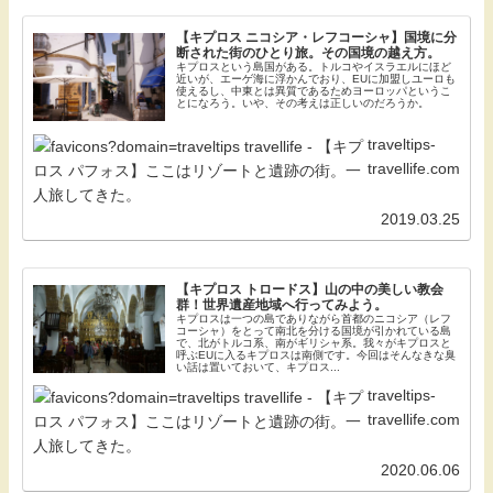
【キプロス ニコシア・レフコーシャ】国境に分
断された街のひとり旅。その国境の越え方。
キプロスという島国がある。トルコやイスラエルにほど
近いが、エーゲ海に浮かんでおり、EUに加盟しユーロも
使えるし、中東とは異質であるためヨーロッパというこ
とになろう。いや、その考えは正しいのだろうか。
traveltips-
travellife.com
2019.03.25
【キプロス トロードス】山の中の美しい教会
群！世界遺産地域へ行ってみよう。
キプロスは一つの島でありながら首都のニコシア（レフ
コーシャ）をとって南北を分ける国境が引かれている島
で、北がトルコ系、南がギリシャ系。我々がキプロスと
呼ぶEUに入るキプロスは南側です。今回はそんなきな臭
い話は置いておいて、キプロス...
traveltips-
travellife.com
2020.06.06