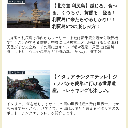
国・街ガイド
【北海道 利尻島】感じる、食べ
る、くつろぐ、黄昏る、登る！
利尻島に来たらやるしかない！
利尻島5つの楽しみ方！
北海道の利尻島は稚内からフェリー、または新千歳空港から飛行機
で行くことができる離島。中央には利尻富士とも呼ばれる百名山利
尻岳がそびえ立ち、その麓にはキャンプ場や温泉、周囲には当然
海。つまり、ウニや昆布などの海の幸。 そんな北海道 利...
国・街ガイド
【イタリア チンクエテッレ】ジ
ェノバから簡単に行ける世界遺
産。トレッキングも楽しい。
イタリア。 何を感じますか？この国の世界遺産の数は世界一。北か
ら南までたくさん。 さてさて、今回は穴場とも言えるイタリアのス
ポット「チンクエテッレ」を紹介します。