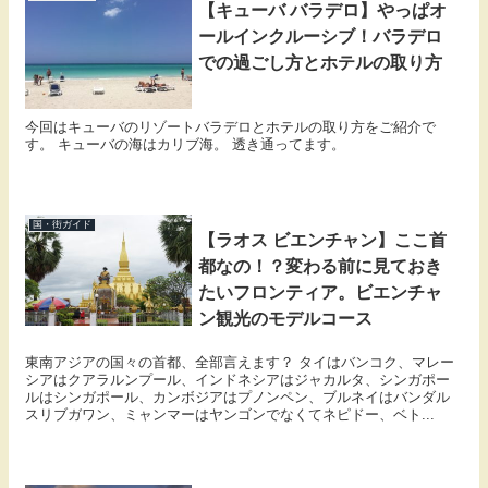
【キューバ バラデロ】やっぱオ
ールインクルーシブ！バラデロ
での過ごし方とホテルの取り方
今回はキューバのリゾートバラデロとホテルの取り方をご紹介で
す。 キューバの海はカリブ海。 透き通ってます。
国・街ガイド
【ラオス ビエンチャン】ここ首
都なの！？変わる前に見ておき
たいフロンティア。ビエンチャ
ン観光のモデルコース
東南アジアの国々の首都、全部言えます？ タイはバンコク、マレー
シアはクアラルンプール、インドネシアはジャカルタ、シンガポー
ルはシンガポール、カンボジアはプノンペン、ブルネイはバンダル
スリブガワン、ミャンマーはヤンゴンでなくてネピドー、ベト...