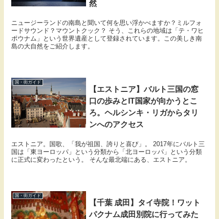
然
ニュージーランドの南島と聞いて何を思い浮かべますか？ミルフォ
ードサウンド？マウントクック？ そう、これらの地域は「テ・ワヒ
ポウナム」という世界遺産として登録されています。この美しき南
島の大自然をご紹介します。
国・街ガイド
【エストニア】バルト三国の窓
口の歩みとIT国家が向かうとこ
ろ。ヘルシンキ・リガからタリ
ンへのアクセス
エストニア。国歌、「我が祖国、誇りと喜び」。 2017年にバルト三
国は「東ヨーロッパ」という分類から「北ヨーロッパ」という分類
に正式に変わったという。 そんな最北端にある、エストニア。
国・街ガイド
【千葉 成田】タイ寺院！ワット
パクナム成田別院に行ってみた