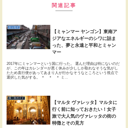
関連記事
エッセイ
【ミャンマー ヤンゴン】東南ア
ジアなエネルギーのシワに詰ま
った、夢と永遠と平和とミャン
マー
2017年にミャンマーという国に行った。 選んだ理由は特にないのだ
が、この年はカレンダーが悪く休みが少ししか取れなそうな気がし
たため直行便があってあまり人が行かなそうなところという視点で
選択した気がする。 ＊ ＊ ＊ ミ...
国・街ガイド
【マルタ ヴァレッタ】マルタに
行く前に知っておきたい！女子
旅で大人気のヴァレッタの街の
特徴とその見方