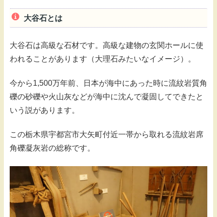
大谷石とは
大谷石は高級な石材です。高級な建物の玄関ホールに使
われることがあります（大理石みたいなイメージ）。
今から1,500万年前、日本が海中にあった時に流紋岩質角
礫の砂礫や火山灰などが海中に沈んで凝固してできたと
いう説があります。
この栃木県宇都宮市大矢町付近一帯から取れる流紋岩席
角礫凝灰岩の総称です。