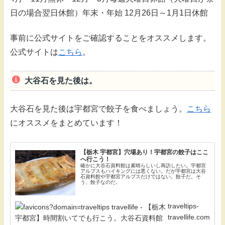
日の場合翌日休館）年末・年始 12月26日～1月1日休館
事前に公式サイトをご確認することをオススメします。
公式サイトは
こちら
。
大谷石を見た後は。
大谷石を見た後は宇都宮で餃子を食べましょう。
こちら
にオススメをまとめています！
【栃木 宇都宮】穴場あり！宇都宮の餃子はここ
へ行こう！
確かに大谷石資料館は素晴らしいし再訪したい。宇都宮
アルプスもハイキングには悪くない。だが宇都宮は大谷
石資料館や宇都宮アルプスだけではない。餃子だ。そ
う、餃子なのだ。
traveltips-
travellife.com