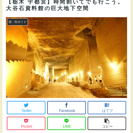
【栃木 宇都宮】時間割いてでも行こう。
大谷石資料館の巨大地下空間
国・街ガイド
Twitter
Facebook
はてブ
Pocket
LINE
コピー