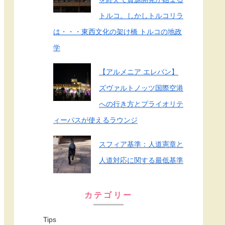
トルコ。しかしトルコリラ
は・・・東西文化の架け橋 トルコの地政
学
【アルメニア エレバン】
ズヴァルトノッツ国際空港
への行き方とプライオリテ
ィーパスが使えるラウンジ
スフィア基準：人道憲章と
人道対応に関する最低基準
カテゴリー
Tips