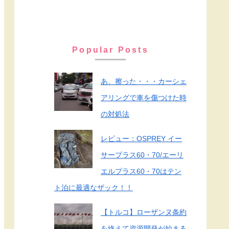
Popular Posts
あ、擦った・・・カーシェ
アリングで車を傷つけた時
の対処法
レビュー：OSPREY イー
サープラス60・70/エーリ
エルプラス60・70はテン
ト泊に最適なザック！！
【トルコ】ローザンヌ条約
を終えて資源開発が始まる