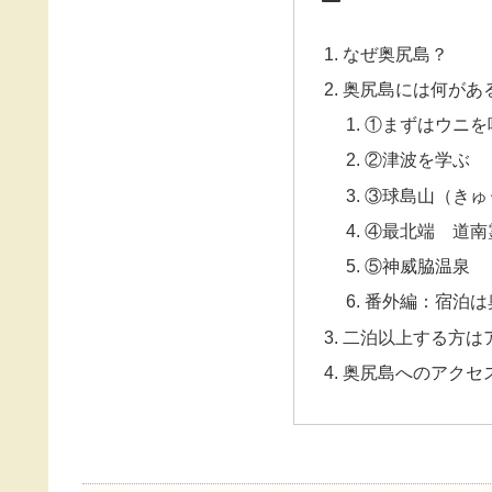
なぜ奥尻島？
奥尻島には何があ
①まずはウニを
②津波を学ぶ
③球島山（きゅ
④最北端 道南
⑤神威脇温泉
番外編：宿泊は奥
二泊以上する方は
奥尻島へのアクセ