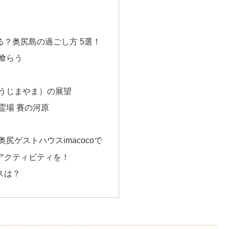
る？奥尻島の過ごし方 5選！
喰らう
うじまやま）の展望
霊場 賽の河原
尻ゲストハウスimacocoで
アクティビティを！
スは？