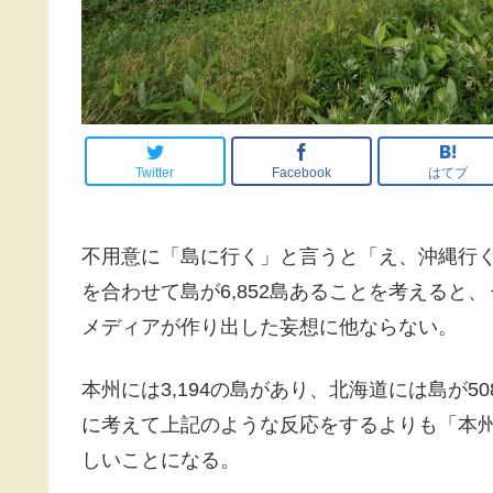
Twitter
Facebook
はてブ
不用意に「島に行く」と言うと「え、沖縄行
を合わせて島が6,852島あることを考えると
メディアが作り出した妄想に他ならない。
本州には3,194の島があり、北海道には島が
に考えて上記のような反応をするよりも「本
しいことになる。