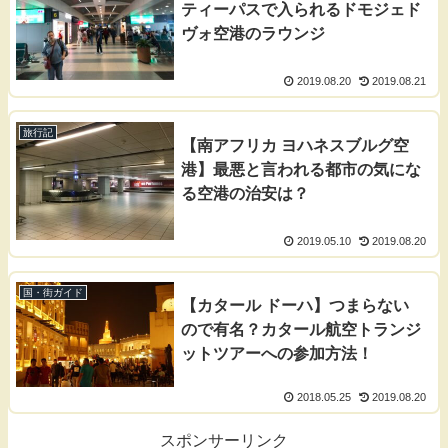
ティーパスで入られるドモジェド
ヴォ空港のラウンジ
2019.08.20
2019.08.21
旅行記
【南アフリカ ヨハネスブルグ空
港】最悪と言われる都市の気にな
る空港の治安は？
2019.05.10
2019.08.20
国・街ガイド
【カタール ドーハ】つまらない
ので有名？カタール航空トランジ
ットツアーへの参加方法！
2018.05.25
2019.08.20
スポンサーリンク