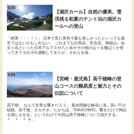
登山
【涸沢カール】自然の優美。雪
渓残る初夏のテント泊の涸沢カ
ールへの登山
「絶景・・・！！」 日本で見た景色で最も美しかったといっても過
言ではないかもしれない。 これまでも白馬岳、常念岳、御嶽山、仙
丈ヶ岳といった日本アルプスや八ヶ岳やその他の山々を幾ばくか登
ってきてそれぞれ感動してきたが、それらを抜...
登山
【宮崎・鹿児島】高千穂峰の登
山コースの難易度と魅力とその
伝説について
高千穂。 なんて甘美な響きだろう。 風光明媚な峡谷に滝。高い千の
稲穂。高千穂、タカチホ、たかちほ、TAKACHIHO。響きだけで神話
を感じさせる。というわけで今回は高千穂峰について紹介する。
＊ ＊ ＊ そ...