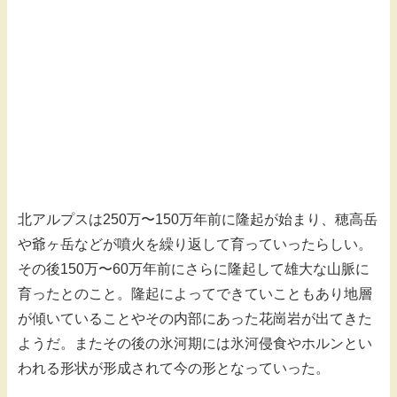
北アルプスは250万〜150万年前に隆起が始まり、穂高岳
や爺ヶ岳などが噴火を繰り返して育っていったらしい。
その後150万〜60万年前にさらに隆起して雄大な山脈に
育ったとのこと。隆起によってできていこともあり地層
が傾いていることやその内部にあった花崗岩が出てきた
ようだ。またその後の氷河期には氷河侵食やホルンとい
われる形状が形成されて今の形となっていった。