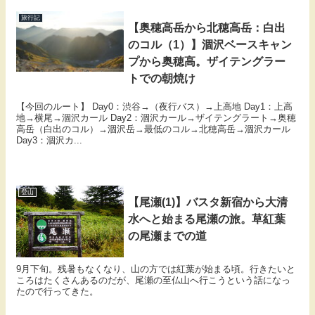
旅行記
【奥穂高岳から北穂高岳：白出
のコル（1）】涸沢ベースキャン
プから奥穂高。ザイテングラー
トでの朝焼け
【今回のルート】 Day0：渋谷→（夜行バス）→上高地 Day1：上高
地→横尾→涸沢カール Day2：涸沢カール→ザイテングラート→奥穂
高岳（白出のコル）→涸沢岳→最低のコル→北穂高岳→涸沢カール
Day3：涸沢カ...
登山
【尾瀬(1)】バスタ新宿から大清
水へと始まる尾瀬の旅。草紅葉
の尾瀬までの道
9月下旬。残暑もなくなり、山の方では紅葉が始まる頃。行きたいと
ころはたくさんあるのだが、尾瀬の至仏山へ行こうという話になっ
たので行ってきた。