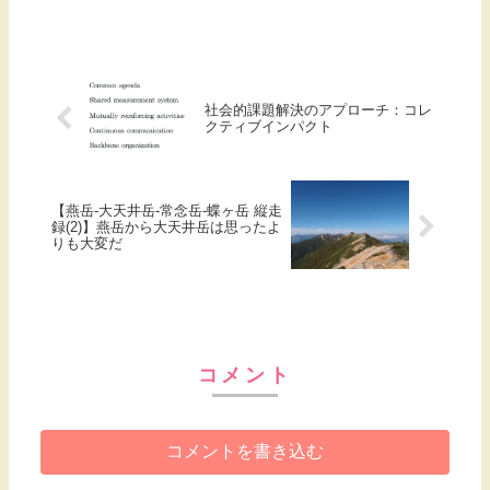
社会的課題解決のアプローチ：コレ
クティブインパクト
【燕岳-大天井岳-常念岳-蝶ヶ岳 縦走
録(2)】燕岳から大天井岳は思ったよ
りも大変だ
コメント
コメントを書き込む