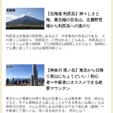
旅行記
【北海道 利尻岳】神々しさと
海。最北端の百名山。北麓野営
場から利尻岳への道のり
利尻岳は北海道の利尻島にある山で、日本最北の百名山である。 そ
の美しい山容から「利尻富士」と呼ばれることもある。 利尻岳はコ
ースタイムが登り6時間、下り5時間の11時間とされており、朝4時に
でも麓に戻ってくるのは昼間15時ぐら...
登山
【神奈川 塔ノ岳】東京から日帰
り登山にちょうどいい！初心
者〜中級者にオススメできる絶
景マウンテン
東京からの電車の日帰り登山の定番といえば奥多摩、丹沢、秩父な
どなど。中でも尾根歩きも楽しむことができる明るい山塊といえば
神奈川の丹沢。そんな丹沢にある日帰りができて初心者（健脚）〜
中級者に丁度いい山、塔ノ岳を紹介する。 丹沢とは？ ...