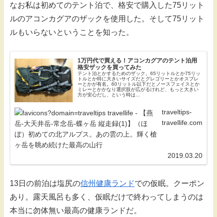
なお私は初めてのテント泊で、格安で購入した75リット
ルのアコンカグアのザックを使用した。そして75リット
ルもいらないということを知った。
1万円代で買える！アコンカグアのテント泊用
格安ザックを買ってみた
テント泊とかするためのザック。65リットルとか75リッ
トルとか特に大きいサイズだとグレゴリーとかオスプレ
ーとかが有名。60リットル以下だとノースフェイスとか
ミレーとかかなり選択肢が広がるけれど、もっと大きい
方が安心だし、という時は...
traveltips-
travellife.com
2019.03.20
13日の前泊は塩尻の
信州健康ランド
での仮眠。クーポン
あり。露天風呂も多く、仮眠だけで終わってしまうのは
本当に勿体無い最高の健康ランドだ。