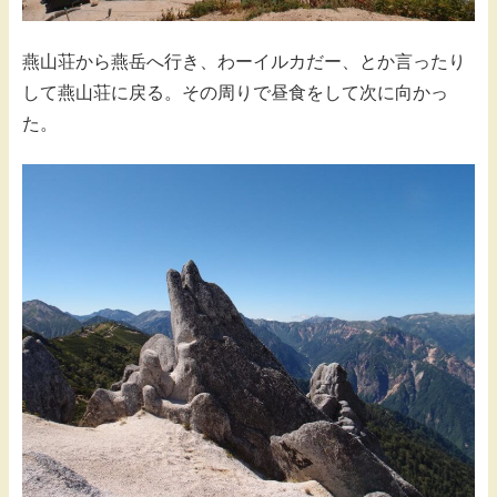
燕山荘から燕岳へ行き、わーイルカだー、とか言ったり
して燕山荘に戻る。その周りで昼食をして次に向かっ
た。