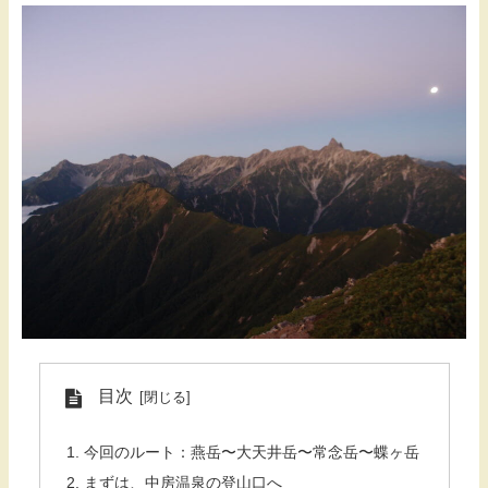
目次
今回のルート：燕岳〜大天井岳〜常念岳〜蝶ヶ岳
まずは、中房温泉の登山口へ