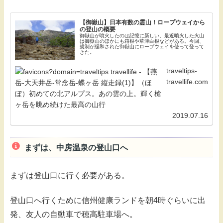
【御嶽山】日本有数の霊山！ロープウェイから
の登山の概要
御嶽山が噴火したのは記憶に新しい。最近噴火した火山
は御嶽山のほかにも箱根や草津白根などがある。今回、
規制が緩和された御嶽山にロープウェイを使って登って
きた。
traveltips-
travellife.com
2019.07.16
まずは、中房温泉の登山口へ
まずは登山口に行く必要がある。
登山口へ行くために信州健康ランドを朝4時ぐらいに出
発、友人の自動車で穂高駐車場へ。