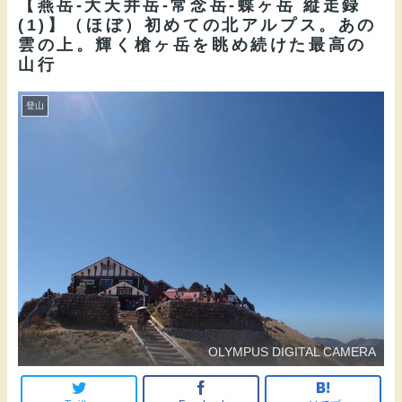
【燕岳-大天井岳-常念岳-蝶ヶ岳 縦走録
(1)】（ほぼ）初めての北アルプス。あの
雲の上。輝く槍ヶ岳を眺め続けた最高の
山行
登山
OLYMPUS DIGITAL CAMERA