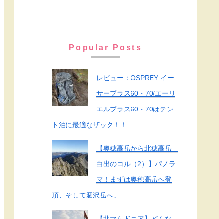
Popular Posts
レビュー：OSPREY イー
サープラス60・70/エーリ
エルプラス60・70はテン
ト泊に最適なザック！！
【奥穂高岳から北穂高岳：
白出のコル（2）】パノラ
マ！まずは奥穂高岳へ登
頂、そして涸沢岳へ。
【北マケドニア】どんな