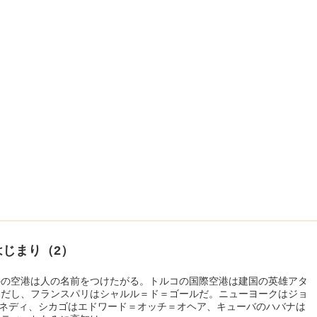
はじまり（2）
外の空港は人の名前をつけたがる。トルコの国際空港は建国の英雄アタ
クだし、フランスパリはシャルル＝ド＝ゴールだ。ニューヨークはジョ
ケネディ、シカゴはエドワード＝オッチ＝オヘア、キューバのハバナは