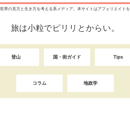
世界の見方と生き方を考える系メディア。本サイトはアフェリエイトを
旅は小粒でピリリとからい。
登山
国・街ガイド
Tips
コラム
地政学