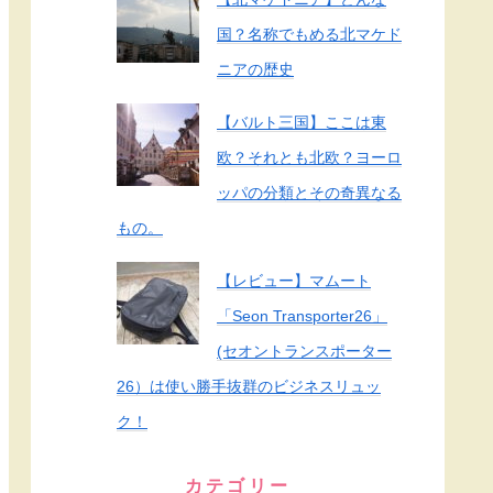
国？名称でもめる北マケド
ニアの歴史
【バルト三国】ここは東
欧？それとも北欧？ヨーロ
ッパの分類とその奇異なる
もの。
【レビュー】マムート
「Seon Transporter26」
(セオントランスポーター
26）は使い勝手抜群のビジネスリュッ
ク！
カテゴリー