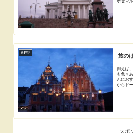
ホセマル
旅行記
旅の
例えば、
も色々
んにお
からドー
スポ