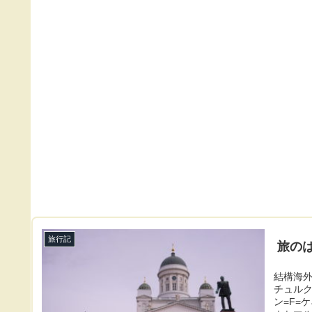
旅行記
旅の
結構海
チュル
ン=F=