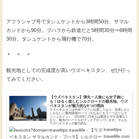
アフラシャブ号でタシュケントから3時間50分、サマル
カンドから90分。ブハラから鉄道だと5時間30分〜6時間
30分。タシュケントから飛行機で70分。
＊ ＊ ＊
観光地としての完成度が高いウズベキスタン、ぜひ行っ
てみてください。
【ウズベキスタン】弾丸一人旅にも女子旅に
も！ゆるく楽しむシルクロードの観光地、ウズ
ベキスタンが魅力的な6つの理由
ウズベキスタンは中央アジアに位置しており、世界に2つ
しかない二重内陸国の一つ（ちなみにもう一つはリヒテ
ンシュタイン）。2018年に日本人は観光ビザが必要なく
なり、観光のハードルがグッと下がっています。そんな
ウズベキスタンが魅力的な...
traveltips-
travellife.com