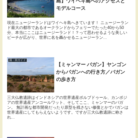
島】ワイヘキ島へのアクセスと
モデルコース
現在ニュージーランドはワイヘキ島へきています！ ニュージーラン
ド最大の都市であるオークランドからフェリーでたった40から50
分、本当にここはニュージーランド！？って思わせるような美しい
ビーチが広がり、世界に名を轟かせるニュージーラン...
国・街ガイド
【ミャンマー バガン】ヤンゴン
からバガンへの行き方／バガン
の歩き方
三大仏教遺跡はインドネシアの世界遺産ボルブドゥール、カンボジ
アの世界遺産アンコールワット、そしてここ、ミャンマーのバガ
ン。 無計画な都市開発だったり原型を残さない修復とかでバガンは
世界遺産にしてもらえないようです。ですが三大仏教遺跡に称さ
れ...