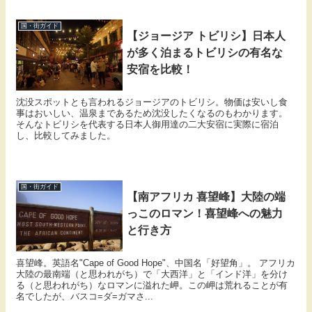
国・街ガイド
【ジョージア トビリシ】日本人
が多く泊まるトビリシの有名な
安宿を比較！
沈没スポットとも言われるジョージアのトビリシ。物価は安いし食
事はおいしい、温泉まであるため沈没したくなるのもわかります。
そんなトビリシを代表する日本人御用達の二大安宿に実際に宿泊
し、比較してみました。
国・街ガイド
【南アフリカ 喜望峰】大陸の端
っこのロマン！喜望峰への魅力
と行き方
喜望峰。英語名"Cape of Good Hope"、中国名「好望角」。 アフリカ
大陸の最南端（と思われがち）で「大西洋」と「インド洋」を分け
る（と思われがち）なロマンに溢れた岬。この岬は荒れることが有
名でしたが、バスコ=ダ=ガマさ...