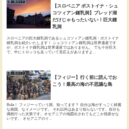
国・街ガイド
【スロベニア ポストイナ・シュ
コツィアン鍾乳洞】ブレッド湖
だけじゃもったいない！巨大鍾
乳洞
スロベニアの巨大鍾乳洞であるシュコツィアン鍾乳洞・ポストイナ
鍾乳洞を紹介いたします！ シュコツィアン鍾乳洞は世界遺産です
が、ポストイナ鍾乳洞は世界遺産ではありません。 でも十分巨大
で、中にトロッコも走っていて見応えがありますよ...
国・街ガイド
【フィジー】行く前に読んでお
こう！最高の海の不思議な島
Bula！ フィジーっていう国、知ってます？ 自分は海がすっごく綺麗
な南国、なイメージです。 それ以外はあまり知らないです。自分も
偶然行った次第です。オセアニアの地図出されてもどこか指差せな
いです。 オセアニアのイ...